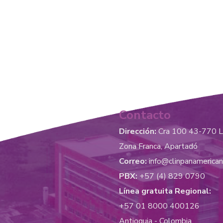
Contacto
Dirección:
Cra 100 43-770 
Zona Franca, Apartadó
Correo:
info@clinpanamerica
PBX:
+57 (4) 829 0790
Línea gratuita Regional:
+57 01 8000 400126
Antioquia - Colombia.