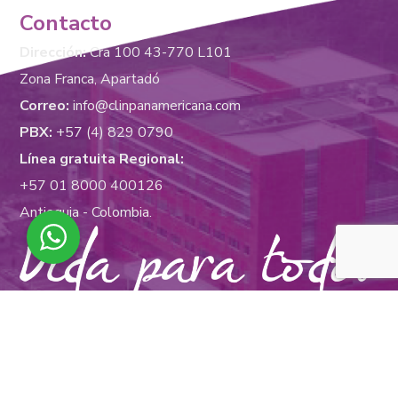
Contacto
Dirección:
Cra 100 43-770 L101
Zona Franca, Apartadó
Correo:
info@clinpanamericana.com
PBX:
+57 (4) 829 0790
Línea gratuita Regional:
+57 01 8000 400126
Antioquia - Colombia.
Somos una institución abierta que cuenta con un equipo
de profesionales altamente calificados que se preocupan
por brindar una atención digna.