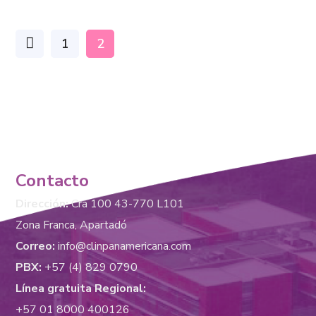
1
2
Contacto
Dirección:
Cra 100 43-770 L101
Zona Franca, Apartadó
Correo:
info@clinpanamericana.com
PBX:
+57 (4) 829 0790
Línea gratuita Regional:
+57 01 8000 400126