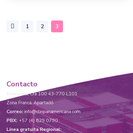
1
2
3
Contacto
Dirección:
Cra 100 43-770 L101
Zona Franca, Apartadó
Correo:
info@clinpanamericana.com
PBX:
+57 (4) 829 0790
Línea gratuita Regional: