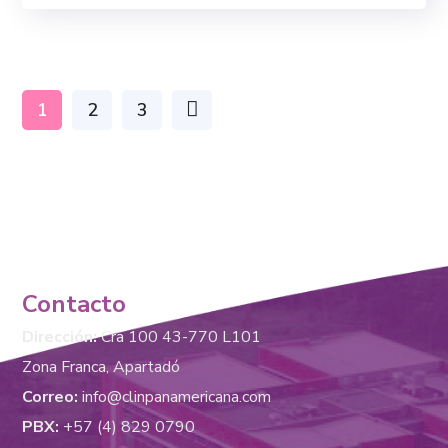
1
2
3
Contacto
Dirección:
Cra 100 43-770 L101
Zona Franca, Apartadó
Correo:
info@clinpanamericana.com
PBX:
+57 (4) 829 0790